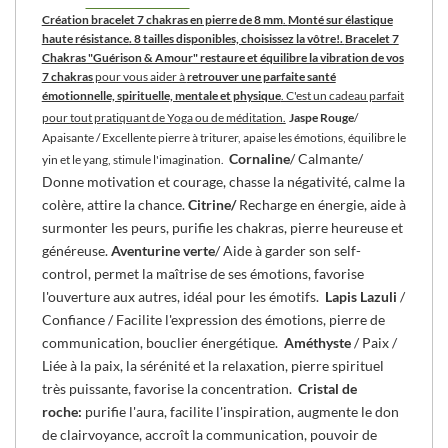
Création bracelet 7 chakras en pierre de 8 mm
.
Monté sur élastique
haute résistance
. 8 tailles disponibles, choisissez la vôtre!.
Bracelet 7
Chakras "Guérison & Amour" restaure et équilibre la vibration de vos
7 chakras
pour vous aider à
retrouver une parfaite santé
émotionnelle, spirituelle, mentale et physique
. C'est un cadeau parfait
pour tout pratiquant de Yoga ou de méditation.
Jaspe Rouge
/
Apaisante / Excellente pierre à triturer, apaise les émotions, équilibre le
Cornaline
/ Calmante/
yin et le yang, stimule l'imagination.
Donne motivation et courage, chasse la négativité, calme la
colère, attire la chance.
Citrine/
Recharge en énergie, aide à
surmonter les peurs, purifie les chakras, pierre heureuse et
généreuse.
Aventurine verte
/ Aide à garder son self-
control, permet la maîtrise de ses émotions, favorise
l'ouverture aux autres, idéal pour les émotifs.
Lapis Lazuli
/
Confiance / Facilite l'expression des émotions, pierre de
communication, bouclier énergétique.
Améthyste
/ Paix /
Liée à la paix, la sérénité et la relaxation, pierre spirituel
très puissante, favorise la concentration.
Cristal de
roche:
purifie l'aura, facilite l'inspiration, augmente le don
de clairvoyance, accroît la communication, pouvoir de