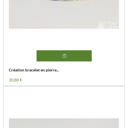
Création bracelet en pierre...
Prix
20,80 €