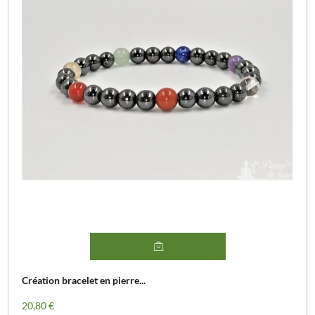
Création bracelet en pierre...
Prix
20,80 €