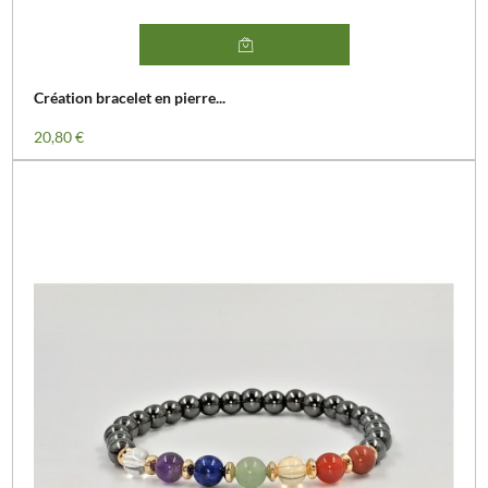
Création bracelet en pierre...
Prix
20,80 €