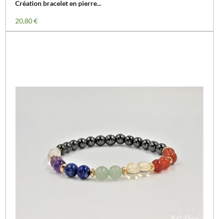
Création bracelet en pierre...
Prix
20,80 €