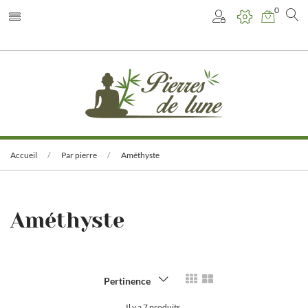
0
Accueil
Par pierre
Améthyste
Améthyste
Pertinence
Il y a 7 produits.