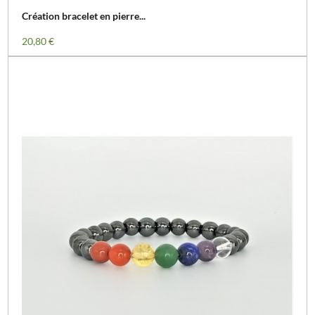
Création bracelet en pierre...
Prix
20,80 €