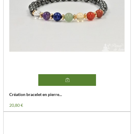
Création bracelet en pierre...
Prix
20,80 €