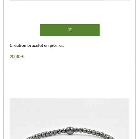
Création bracelet en pierre...
Prix
20,80 €