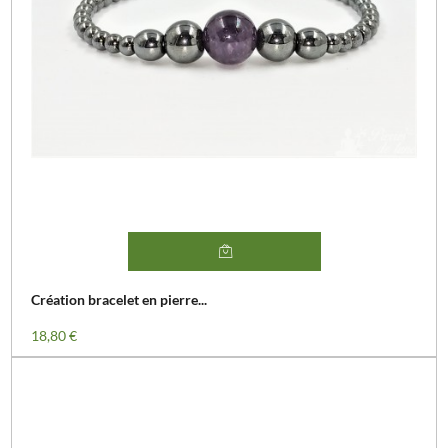
Création bracelet en pierre...
Prix
18,80 €