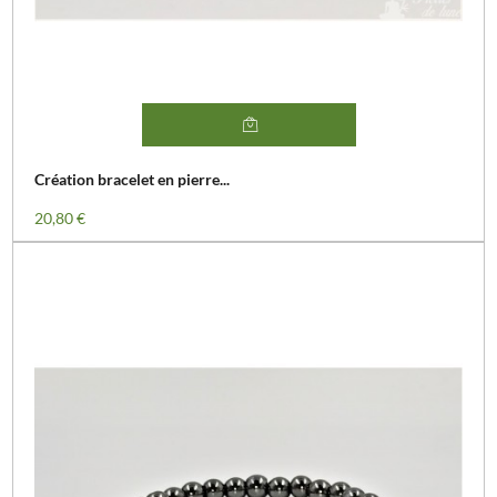
Création bracelet en pierre...
Prix
20,80 €